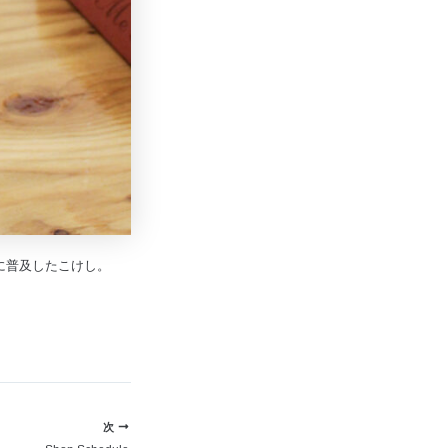
に普及したこけし。
次