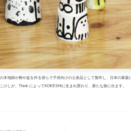
の木地師が椀や盆を作る傍らで子供向けの土産品として製作し、日本の家庭
けしが、Think.によってKOKESHIに生まれ変わり、新たな旅に出ます。