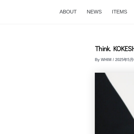
内
投
ABOUT
NEWS
ITEMS
容
稿
を
ナ
ス
ビ
キ
ゲ
ッ
ー
Think. KOKES
プ
シ
By
WHIM
/
2025年5月
ョ
ン