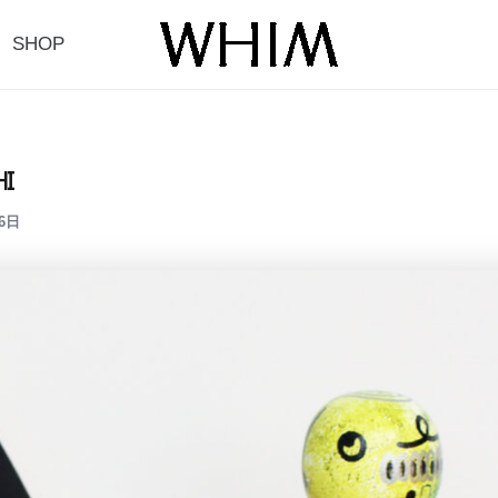
SHOP
HI
6日