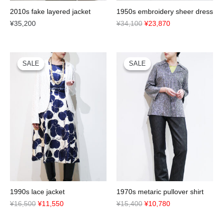
2010s fake layered jacket
1950s embroidery sheer dress
¥
35,200
¥
34,100
¥
23,870
元
現
元
現
の
在
の
在
価
の
価
の
格
価
格
価
は
格
は
格
¥16,500
は
¥15,400
は
で
¥11,550
で
¥10,780
し
で
し
で
た。
す。
た。
す。
1990s lace jacket
1970s metaric pullover shirt
¥
16,500
¥
11,550
¥
15,400
¥
10,780