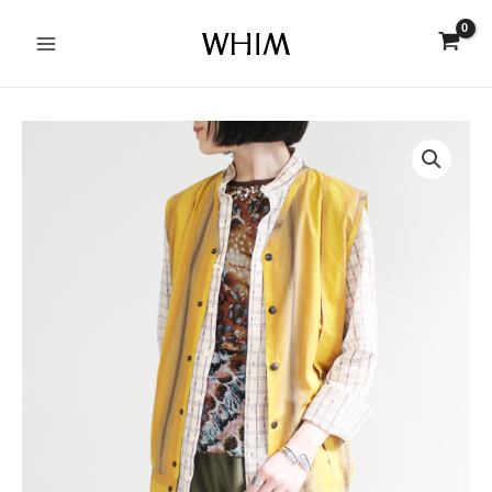
内
Main
容
Menu
を
ス
キ
ッ
プ